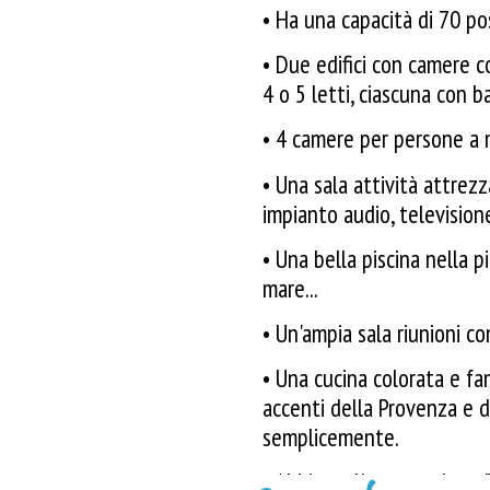
Ha una capacità di 70 pos
•
g
Due edifici con camere c
•
4 o 5 letti, ciascuna con b
g
4 camere per persone a m
•
g
Una sala attività attrezza
•
impianto audio, televisione
g
Una bella piscina nella pi
•
mare...
g
Un'ampia sala riunioni con
•
g
Una cucina colorata e fam
•
accenti della Provenza e de
semplicemente.
g
Abbiamo l'approvazione "
•