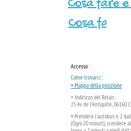
Cosa fare e
scolastici, sportivi e associ
Cosa fare e
Accesso :
g
Come trovarci :
•
Mappa della posizione
g
•
Indirizzo del Relais :
25 Av. de l'Antiquité, 06160
g
•
Prendere l'autobus n. 2 dal
(Ogni 20 minuti), scendere a
trova a 2 minuti a piedi dall