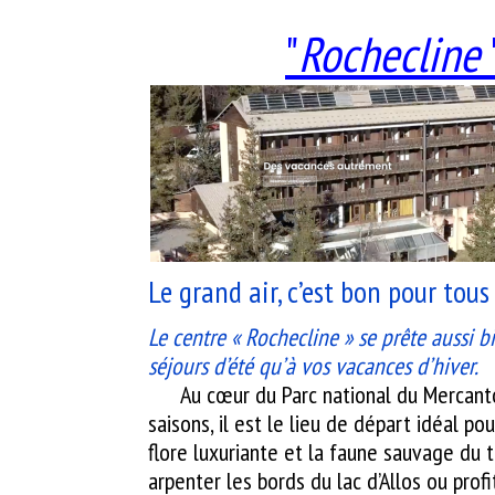
"
Rochecline
Le grand air, c’est bon pour tous 
g
Le centre « Rochecline » se prête aussi b
séjours d’été qu’à vos vacances d’hiver.
Au cœur du Parc national du Mercanto
saisons, il est le lieu de départ idéal po
flore luxuriante et la faune sauvage du te
arpenter les bords du lac d’Allos ou prof