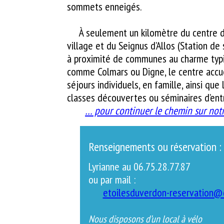
sommets enneigés.
À seulement un kilomètre du centre d
village et du Seignus d’Allos (Station de s
à proximité de communes au charme typ
comme Colmars ou Digne, le centre accue
séjours individuels, en famille, ainsi que
classes découvertes ou séminaires d’ent
… pour continuer le chemin sur notr
Renseignements ou réservation :
g
Lyrianne au 06.75.28.77.87
ou par mail :
etoilesduverdon-reservation@
Nous disposons d’un local à vélo